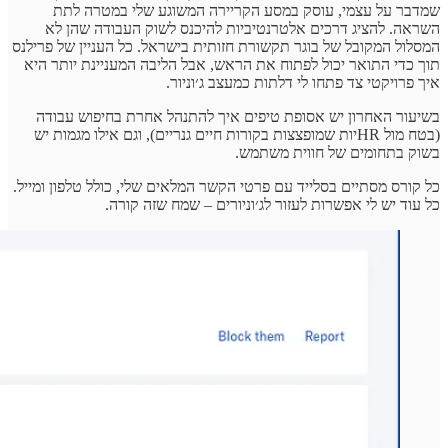
שמדבר על עצמי, עוסק במסע הקריירה המשוגע שלי במטרה לתת
השראה. להציג דרכים אלטרנטיביות להיכנס לשוק העבודה שהן לא
המסלול המקובל של בוגר תקשורת חזותית בישראל. כל העניין של פרילנס
תוך כדי התואר יכול לפתוח את הראש, אבל הליבה המעניינת יותר היא
איך פרויקטי צד פתחו לי דלתות כמעצב ג׳וניור.
בשיעור האחרון יש אסופת טיפים איך להתנהל אחרת בחיפוש עבודה
(בטח מול HRיות שמופצצות בקורות חיים גנריים), וגם אילו מגמות יש
בשוק בתחומים של חווית משתמש.
כל קורס מסתיים בסלייד עם פרטי הקשר המלאים שלי, כולל טלפון ומייל.
כל עוד יש לי אפשרות לעזור לג׳וניורים – שמח שזה קורה.