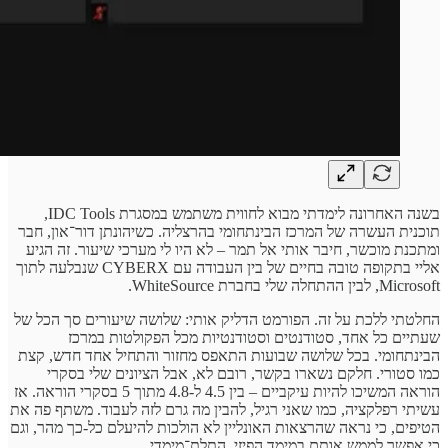
בשנה האחרונה לימדתי מבוא לחווית משתמש במסגרת IDC Tools,
תוכנית העשרה של המרכז הבינתחומי בהרצליה. כשיהונתן דור־און, חבר
ומתכנת מוכשר, חיבר אותי אל תמר – לא היו לי מערכי שיעור. זה הגיע
אליי בתקופה טובה בחיים של בין העבודה עם CYBERX שנבלעה לתוך
Microsoft, לבין ההתחלה שלי בחברת WhiteSource.
החלטתי ללכת על זה. הפורמט הדליק אותי: שלושה שיעורים סך הכל של
שעתיים כל אחד, סטודנטים וסטודנטיות מכל הפקולטות במרכז
הבינתחומי. בכל שלושה שבועות התאפס מחזור והתחיל אחד חדש, קצת
כמו סטורי. חלקם נשארו בקשר, רובם לא, אבל הציונים שלי בסקרי
הוראה המשיכו להיות עיקביים – בין 4.5 ל-4.8 מתוך 5 בסקרי הוראה. אז
עשיתי רפלקציה, כמו שאני רגיל, להבין מה גרם לזה לעבוד. משתף פה את
הטיפים, כי נראה שהרצאות האונליין לא הולכות להיעלם כל-כך מהר, וגם
כי אפשר לממש אותם במימד הפיזי, התלת־מימדי.