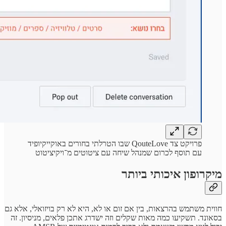
פרויקט צד QouteLove שבו הטרלתי בחורים באוקייקיופיד
עם תוסף לכרום שמנהל שיחה עם ציטוטים מ־ויקיציטוט
מיקרופון איכותי ביותר
חווית משתמש בהרצאות, בין אם זום או לא, היא לא רק בויזואלי, אלא גם
בסאונד. תשקיעו כמה מאות שקלים וזה ישדרג אתכן פלאים, מניסיון. זה