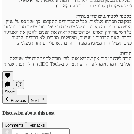
יכול לנוע מסשן משעמם ולא ברור לרמות אינטימיות של AMSR
(כשהמיקרופון קרוב לפה, סטייל פודקאסט).
בקטנה לסטודנטים שלי בעתיד:
בבקשה תפתחו מצלמות. ככל שהמחזורים התקדמו, כך שמו פס על עניין
המצלמה בזום. זה לא בקטע של מצלמות במעגל סגור, מצידי תהיו בטלפון
כל השיעור ורק תאזינו. יש חשיבות לראות את הפנים ולהבין את האנרגיה
בחדר. האם הדברים מעניינים, מצחיקים, מוזרים, לא ברורים. הבעות
פנים, אפילו דרך מצלמה, מעידות הרבה. אז פליז, פתחו ת׳מצלמה.
תודות:
תודה ליהונתן דור־און שהביא אותי לזה. תודה לתמר קורנפלד שניהלה
הכל ביד רמה, ולמחליפתה רעות צדוק ב-IDC Tools. היה לי תענוג אמיתי.
Share
Previous
Next
Discussion about this post
Comments
Restacks