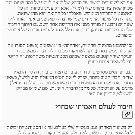
אני בא לשיעורים בגישה של סדנא, של לצאת למסע של כמה שעות יחד.
מכיוון שאין ציון בקורס שלי (למזלי), אלא רק ענייני נוכחות, אז כל
האלמנט התחרותי המטופש שאכלתי כל התואר יוצא מהמשוואה.
בתחילת כל שיעור אני מודיע שמי שרוצה לדפוק שנ״צ, אעיר אותו לאחר
שעתיים ורבע. זה מוריד ממני את הרדיפה אחר קשב. גם חיתוך הדיבור
שלי נע במחוזות הספוקן וורד, אז בכלל אוהב להכניס אווירה של צ׳יזבטים
וסיפורים.
נסו להימנע מרצינות תהומית, ״אהההה״ בין משפטים (פשוט תסגרו את
הפה, זה ממש בסדר), ותנו לשתיקות מביכות להיות. זה ממש בסדר.
העיקר שיהיו קטעים במצגות שבהם הסטודנטיות משתתפות, זה קריטי
כדי להשאיר אותם בעניין.
וגם, רפרנסים מסרטים וסדרות עובדים תמיד טוב. תודה לזיו הרמלין
שד״ר, חברי הטוב ביותר, שזרק לי את הטיפ המעולה הזה. למשל, כשאני
מסביר את עקרונות הגשטלט בחווית משתמש (ובכלל בעולם הויזואלי),
מדגים על הפרסומת של
מד מן
לחברת היינז. יש שם שימוש מבריק
בגשטלט, לדמיין את האין.
חיבור לעולם האמיתי שבחוץ
רק בשיעור האחרון נוגע בעשייה שלי בעולם. עד אז הסטודנטיות יכולות
לגגל אותי בכיף, זה פשוט לא החלק המעניין בקורס. כשמגיע לחלק