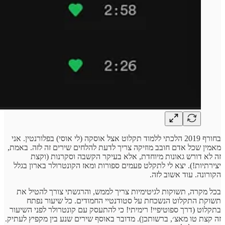
בחורף 2019 הלכתי ללמוד תקלוט אצל אוסקה (לי אוסי) בפלורנטין. אני
מאמין שכל אדם חובב מוזיקה צריך לדעת להלחים שירים זה לזה. באמת,
זה לא דורש גאונות מיוחדת, אלא בעיקר הקשבה וסקרנות (וקצת
יצירתיות!). יצא לי לתקלט פעמים ספורות ומאז הקונטרולר בארון בגלל
הקורונה. עוד אשוב לזה.
בכל מקרה, תשוקות לגיטימיות צריך לממש, והרגשתי צורך להטיל את
תשוקת התקלוט הנשכחת על סטודנטיי החמודים. כל שיעור נפתח
בתקלוט (דרך ספוטיפיי! רימיתי! כי להתעסק עם קונטרולר לפני השיעור
זה קצת טו מאצ׳, ברשותכן). מדובר באוסף שירים שנע בין מקפיץ לעתיק.