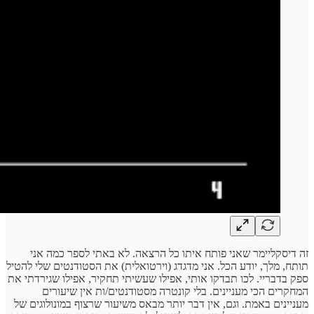
זה דיסקליימר שאני פותח איתו כל הרצאה. לא באתי לספר כמה אני
תותח, מלך, יודע הכל. אני מדגדג (וירטואלית) את הסטודנטים שלי להטיל
ספק בדבריי. לכו תבדקו אותי, אפילו שעשיתי תחקיר, אפילו שגירדתי את
המחקרים הכי מעניינים. בלי קונטרה מסטודנטים/ות אין שיעורים
מעניינים באמת. וגם, אין דבר יותר מבאס משיעור שרצוף במונולוגים של