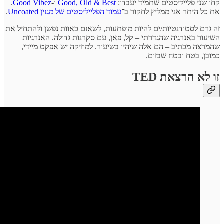
קחו שני פלייליסטים שתמיד יעבדו:
Good, Old & Best
ו-
Good Vibez
.
את כל היתר אני ממליץ לחקור ב־
עמוד הפלייליסטים של מגזין Uncoated
.
זה גרם לסטודנטיות/ים להיות מופתעות, לשאזם כאוות נפשן ולהתחיל את
השיעור באנרגיה שהגדרתי – קל, פאן, עם סקרנות גדולה. האנרגיות
שהמרצה מכתיב – הם אלה שיהיו בשיעור. למוזיקה יש אפקט מיידי,
כמובן, בטח ובטח שבזום.
זו לא הרצאת TED