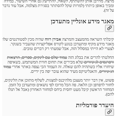
מרצה. מדרבן אותן להשתתף, לשאול, להתייעץ גם אחרי השיעור, במידה
ומביך באופן כיתתי (למרות שקל להסתתר בסגירת מצלמה, אבל עוד נדבר
על זה).
מאגר מידע אונליין מתעדכן
קיבלתי השראה מהמעצב והמרצה
אבירן רווח
שהיה מכין לסטודנטים שלו
מאגר מידע מקיף ומתעדכן בנוגע לקורס אפליקציות שהעביר בשנקר.
לצערי לא הייתי במסלול הזה, אבל שמעתי רק דברים טובים.
החלטתי להרים את בבלוג הזה
עמוד שלם עם לינקים, ספרים, הרצאות
ורפרנסים לג׳וניורים
שלא מכירים את תחום חווית המשתמש, בשאיפה
שיחזרו אליו כשתהיה להם שאלה. זה העמוד הכי נצפה באתר אחרי
עמוד
הג׳וניורים
, והאנליטיקס מעיד שהוא עובר יפה בין ידיים.
פשוט, אין דבר יותר מעצבן מלהיכנס למצגות, לשלוף מתוכן את הלינקים,
לחזור לדפדפן וכן הלאה. פה הכל מרוכז לפי נושאים ומתעדכן כל הזמן.
המחזור הראשון קיבל מעט יחסית ביחס למחזור האחרון (אבל אל תגלו
להם).
היעדר פורמליות