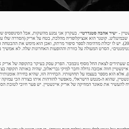
ין - ״
שיר אהבה סטנדרטי
״. בעקרון אני נמנע מהשקות, אבל הסינופסיס ש
שבמינגלינג. קוטנר הוא אנציקלופדיה מהלכת, בטח על אריק (הסדרה שלו על
מבריק כבר מהסרט ׳חייב לזוז׳ על אהוד בנאי והפליטים (שיצא אי-שם ב-2008). יש לו יכולת מדהימה לספר סי
ה שלהם. ב-2014 ניצנץ שוב ב-״שק של סנטימנטים״, הסרט המעולה על כוורת וההופעות האחרונות
ים), אלא הוא מספר בעצמו על תחושותיו. הבחירה הזו, שהיא בחירה אומנותי
שטיין, שהוא ה-מנטש הישראלי, מאפשר להזדהות איתו בצורה הכי עמוקה שיש.
 להעשיר את סאונד המוזיקה של אריק איינשטיין. יש פער חיובי לטובת הסד