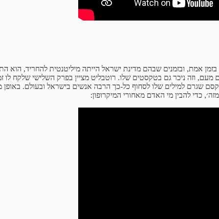
בזמן אמת, ובזמנים שבהם מדינת ישראל הייתה מיליטנטית להחריד, הוא התנ
ם מעם, וזה ניכר גם בטקסטים שלו. רוטבליט מציין בפרק השלישי שלקח לו 
 הקסם שגרם למילים שלו לסחוף כל-כך הרבה אנשים בישראל ובעולם. באופן מ
זה׳, כדי להבין מי האדם מאחורי המיקרופון: