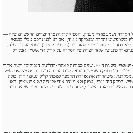
ל הסדרה נשמע מאוד מעניין, והספיק לראות מי היוצרים הראשיים שלה —
יו בגלצ פשוט נהדרת ומעמיקה מאוד). אבידע לבני נתפס אצלי כבמאי
פור מרתק, ואכן הוא מימש את ההבטחה ההיא בסדרת ״האלבומים״ המופתית (גם, עם קוטנר) בשתי העונות שלה,
 שלה. לא אמשיך בניים-דרופינג של שאר הצוות של הסדרה על אריק איינשטיין, אבל רק
בהשקה, שהתקיימה ברביעי בערב, הוקרן הפרק השלישי מתוך שישה פרקים שעתידים לצאת החל מסוף נובמבר. הפרק עסק בעיקר בתקופה של אריק איינשטיין בשנות ה-70, שנים ספורות לאחר ״החלונות הגבוהים״ וקצת אחרי
ששיתוף הפעולה עם שלום חנוך נגמר (באלבום ״פלסטלינה שיצא ב-1970). איינשטיין חווה אכזבה גדולה וחבר למיקי גבריאלוב, שהיה באותה תקופה בצ׳רצילים. כל הפרק השלישי, וכנראה שגם הסדרה כולה, בנויה מ-voiceover
ת מסקרנת (ומשחררת את אווירת ההספד למשהו קליל ונעים יותר), כולה
 הפרק היה מצוין, עמוק ולא מייצר אידיאליזציה של איינשטיין. ראוי
רה מאשר הסאונד המקורי, שווה לשים לזה כשתצפו. חלום שיהיה בינג׳