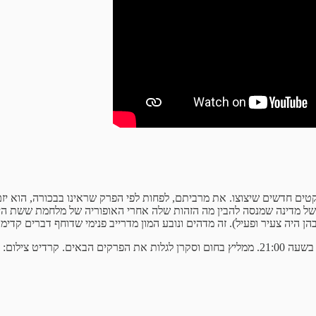
טים חדשים שיצוצו. את מרביתם, לפחות לפי הפרק שראינו בבכורה, הוא יזם ב
ר, של מדינה שמנסה להבין מה הזהות שלה אחרי האופוריה של מלחמת ששת ה
 היה צעיר ופעיל). זה מדהים ונובע המון מדרייב פנימי שדוחף דברים קדימה