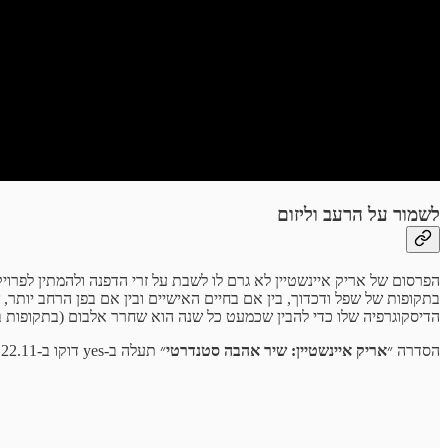
לשמור על הרעב וליזום
הפרסום של אריק איינשטיין לא גרם לו לשבת על זרי הדפנה ולהמתין לפרויק
בתקופות של שפל ודכדוך, בין אם בחיים האישיים ובין אם בפן הרחב יות
הדיסקוגרפיה שלו כדי להבין שכמעט כל שנה הוא שחרר אלבום (בתקופות בהן
הסדרה ״
אריק איינשטיין: שיר אהבה סטנדרטי
״ תעלה ב-yes דוקו ב-22.11 בשעה 21:00. ממליץ בחום וסקרן לגלות את הפרקים הבאים. קרדיט צילום: יעקב אגור