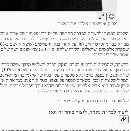
אריק איינשטיין. צילום: יעקב אגור
השבוע הוזמנתי להשקת הסדרה החדשה של יס דוקו על חייו של אריק איינשטי
יואב קוטנר, אבידע לבני ואסף שלם — כדי לרוץ לשם ולהתגבר על המבוכה 
שסקרה אלבומים ישראלים והליד
אומר שהיו לי ציפיות.
של איינשטיין עצמו. כלומר, לא מספרים עליו בגוף שלישי (מלבד המרואיינ
תמהיל של צחוק ובכי. כשאדם מספר על עצמו, בטח זמר צנוע כמו אריק איינ
לציון לשבח הוא אביב אלדמע, שמעבר לזה שהוא עורך פסקול מדהים, הצליח
של הסדרה בסינמטק, עם הרמקולים המעולים שלהם.
שלושה דברים למדתי מהפרק שצפיתי בו:
ליצור לבד זה נחמד, ליצור ביחד זה וואו