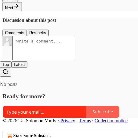
Next
Discussion about this post
Comments
Restacks
Top
Latest
No posts
Ready for more?
Subscribe
© 2026 Tal Solomon Vardy
·
Privacy
∙
Terms
∙
Collection notice
Start your Substack