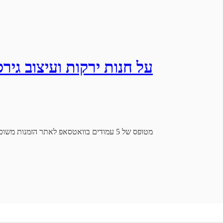
על חנות ירקות ועיצוב גירס
מטופס של 5 עמודים בוואטסאפ לאתר הזמנות משוכלל - סיפור קטן על עיצוב גירסת האונליין של החווה האורגנית ברמת השרון.