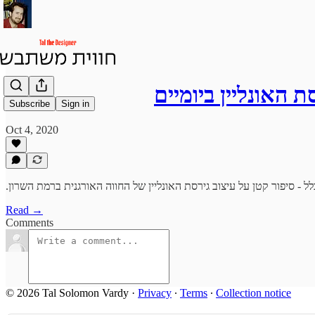
ת האונליין ביומיים
Subscribe
Sign in
Oct 4, 2020
Read →
Comments
© 2026 Tal Solomon Vardy
·
Privacy
∙
Terms
∙
Collection notice