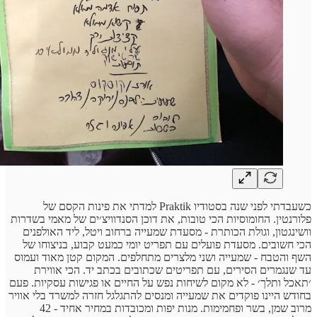
כשעבדתי לפני שנה בסטודיו Praktik למדתי את פינות הקסם של
פלורנטין. החומוסיות הכי טובות, את דוכן הסנדוויצ׳ים של מאמי בשדרות
וושינגטון, וגולת הכותרת - מסעדת שמעייה ברחוב ויטל, ליד האולפנים
הכי חשובים. מסעדת פועלים עם תפריט יומי כמעט קבוע, בניצוחו של
השף והטבח - שמעייה ושני מלצרים מתחלפים. המקום קטן מאוד ועמוס
עד שנגמרים הסירים, עם תפריטים שכתובים בכתב יד. הכי אווירת
׳תאכל ותלך׳ - לא מקום לשיחות נפש על החיים או פגישות עסקיות. פעם
בחודש היינו פוקדים את שמעייה ומנסים להתגלגל חזרה למשרד בלי אוויר
מרוב שמן, בשר ופחמימות. מנות יפות ומכובדות במחיר אחיד - 42