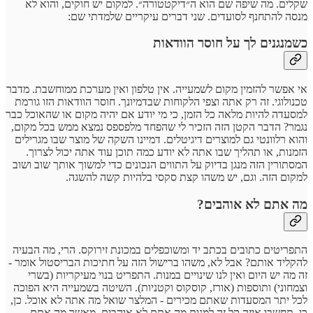
שקלים. מה שיפה שם הוא ה״דיקטטורה״. למקום יש חוקים, והוא לא
מנסה להתחנף לסועדים. שני דברים עיקריים שלמדתי שם:
כשמנגנים לך על חוסר הוודאות
אי אפשר להזמין מקום לשמעייה. אין טלפון ואין מערכת ממוחשבת. מדבר
טכנולוגי. זה רק אתה וצפי הלקוחות שבדמיונך. חוסר הוודאות הזו גורמת
למסעדה להיות מלאה כל הזמן, כי מי יודע אם יהיה מקום או שהאוכל כבר
נגמר? הדבר הקטן הזה הזכיר לי שהפחד מלפספס נמצא ממש בכל מקום,
והוא רלוונטי גם למוצרים דיגיטלים. דמיינו השקה של מוצר שבו מגרילים
הזמנות, או תהליך שבו אתה לא יודע כמה תוכן עוד אתה יכול לצרוך.
המסתורין הזה מנגן בדיוק על התווים הנכונים כדי למשוך אותך שוב ושוב
למקום הזה. וגם, יש משהו קצת סקסי בלהיות קשה להשגה.
מה אתם לא אוהבים?
התפריטים כתובים בכתב יד ומשוכפלים במכונת זירוקס. הרי, מה הבעיה
להקליד אותם? אבל לא, משהו ברישול הזה על חתיכות הבריסטול אומר -
זה מה יש היום ואין לנו שינויים במנות. התפריט בנוי מעיקריות (בשרי
וצמחוני) ותוספות (אורז, קוסקוס וקטניות). השיטה בשמעייה היא הפוכה
לכל יתר המסעדות שאתם מכירים - המלצר שואל מה אתה לא אוכל. כן,
כן. תחשבו איזה קל זה למנות מה אתם לא אוהבים, מאשר מה אתם